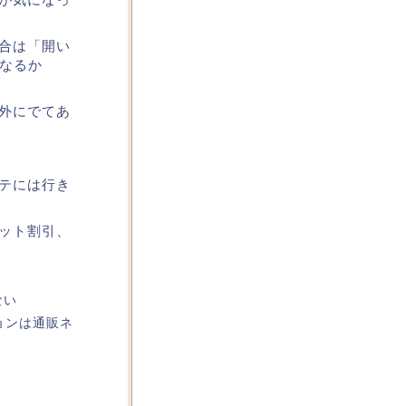
場合は「開い
なるか
で外にでてあ
ステには行き
ネット割引、
ない
ションは通販ネ