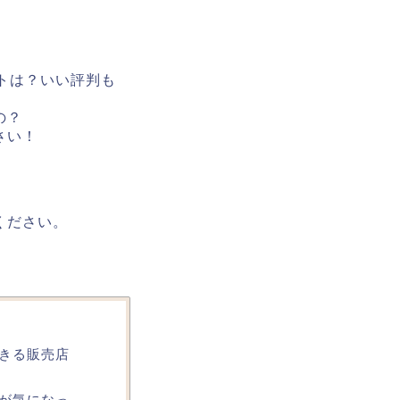
トは？いい評判も
の？
さい！
ください。
できる販売店
イが気になっ