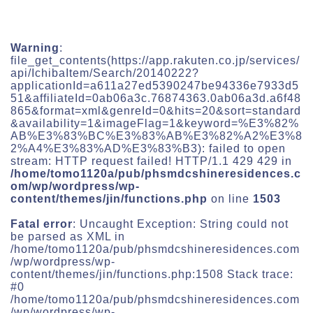
Warning
:
file_get_contents(https://app.rakuten.co.jp/services/
api/IchibaItem/Search/20140222?
applicationId=a611a27ed5390247be94336e7933d5
51&affiliateId=0ab06a3c.76874363.0ab06a3d.a6f48
865&format=xml&genreId=0&hits=20&sort=standard
&availability=1&imageFlag=1&keyword=%E3%82%
AB%E3%83%BC%E3%83%AB%E3%82%A2%E3%8
2%A4%E3%83%AD%E3%83%B3): failed to open
stream: HTTP request failed! HTTP/1.1 429 429 in
/home/tomo1120a/pub/phsmdcshineresidences.c
om/wp/wordpress/wp-
content/themes/jin/functions.php
on line
1503
Fatal error
: Uncaught Exception: String could not
be parsed as XML in
/home/tomo1120a/pub/phsmdcshineresidences.com
/wp/wordpress/wp-
content/themes/jin/functions.php:1508 Stack trace:
#0
/home/tomo1120a/pub/phsmdcshineresidences.com
/wp/wordpress/wp-