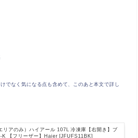
感
い点だけでなく気になる点も含めて、このあと本文で詳し
エリアのみ）ハイアール 107L 冷凍庫【右開き】ブ
-K 【フリーザー】Haier [JFUFS11BK]