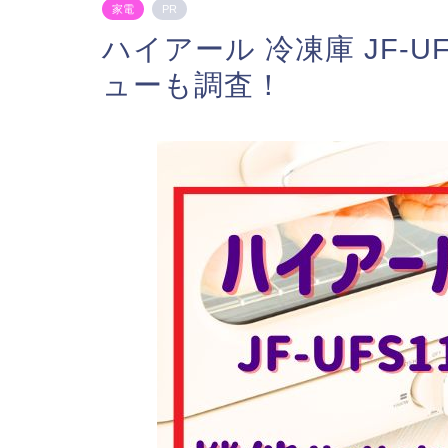
家電
PR
ハイアール 冷凍庫 JF-
ューも調査！