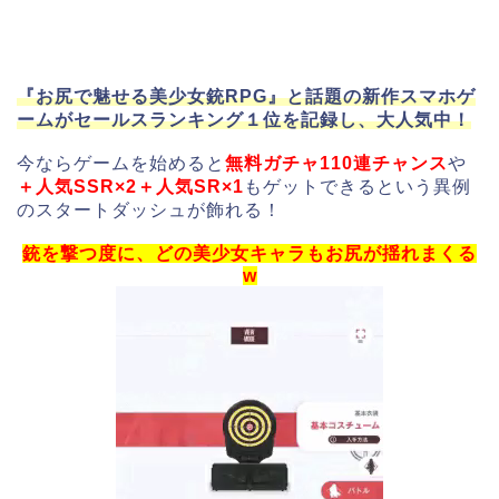
『お尻で魅せる美少女銃RPG』と話題の新作スマホゲ
ームがセールスランキング１位を記録し、大人気中！
今ならゲームを始めると
無料ガチャ110連チャンス
や
＋人気SSR×2＋人気SR×1
もゲットできるという異例
のスタートダッシュが飾れる！
銃を撃つ度に、どの美少女キャラもお尻が揺れまくる
w
動
画
プ
レ
ー
ヤ
ー