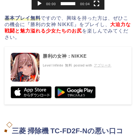
00:00
00:04
基本プレイ無料
ですので、興味を持った方は、ぜひこ
の機会に『勝利の女神 NIKKE』をプレイし、
大迫力な
戦闘と魅力溢れる少女たちのお尻
を楽しんでみてくだ
さい。
勝利の女神：NIKKE
Level Infinite
無料
posted with
アプリーチ
三菱 掃除機 TC-FD2F-Nの悪い口コ