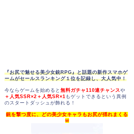
『お尻で魅せる美少女銃RPG』と話題の新作スマホゲ
ームがセールスランキング１位を記録し、大人気中！
今ならゲームを始めると
無料ガチャ110連チャンス
や
＋人気SSR×2＋人気SR×1
もゲットできるという異例
のスタートダッシュが飾れる！
銃を撃つ度に、どの美少女キャラもお尻が揺れまくる
w
動
画