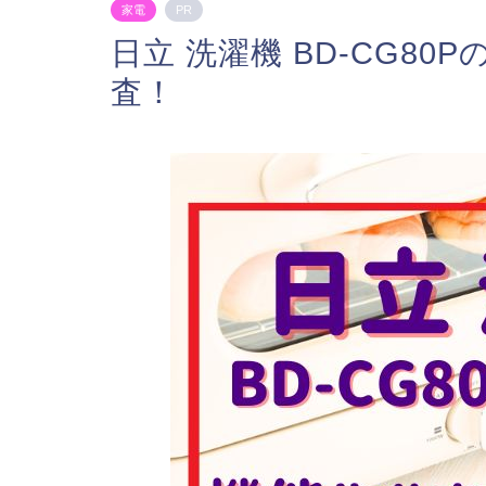
家電
PR
日立 洗濯機 BD-CG8
査！