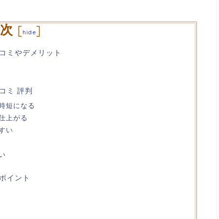
次
[
]
hide
い口コミやデメリット
口コミ 評判
時短になる
仕上がる
すい
い
やポイント