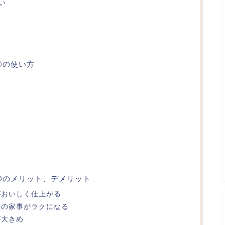
い
1Dの使い方
1Dのメリット、デメリット
がおいしく仕上がる
日の家事がラクになる
が大きめ