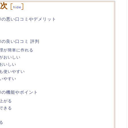
次
[
]
hide
N1Dの悪い口コミやデメリット
1Dの良い口コミ 評判
理が簡単に作れる
がおいしい
おいしい
も使いやすい
いやすい
1Dの機能やポイント
上がる
できる
る