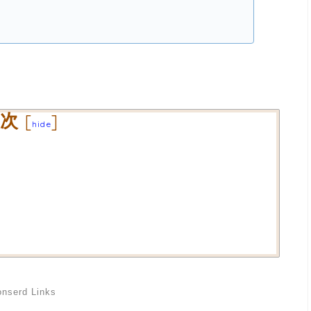
次
[
]
hide
nserd Links