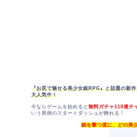
『お尻で魅せる美少女銃RPG』と話題の新
大人気中！
今ならゲームを始めると
無料ガチャ110連チ
いう異例のスタートダッシュが飾れる！
銃を撃つ度に、どの美