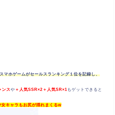
作スマホゲームがセールスランキング１位を記録し、
ャンス
や
＋人気SSR×2＋人気SR×1
もゲットできると
少女キャラもお尻が揺れまくるw
動