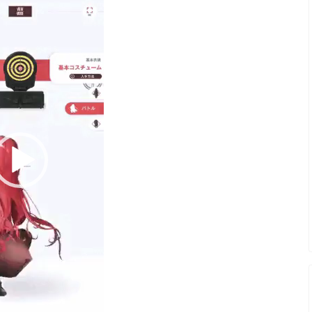
画
プ
レ
ー
ヤ
ー