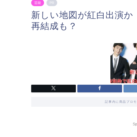
芸能
PR
新しい地図が紅白出演か
再結成も？
記事内に商品プロモ
Sp